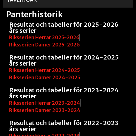
Panterhistorik
Resultat och tabeller för 2025-2026
års serier
Riksserien Herrar 2025-2026
Riksserien Damer 2025-2026
Resultat och tabeller för 2024-2025
års serier
Riksserien Herrar 2024-2025
Riksserien Damer 2024-2025
Resultat och tabeller för 2023-2024
års serier
Riksserien Herrar 2023-2024
Riksserien Damer 2023-2024
Resultat och tabeller för 2022-2023
års serier
Riksserien Herrar 2022-2023