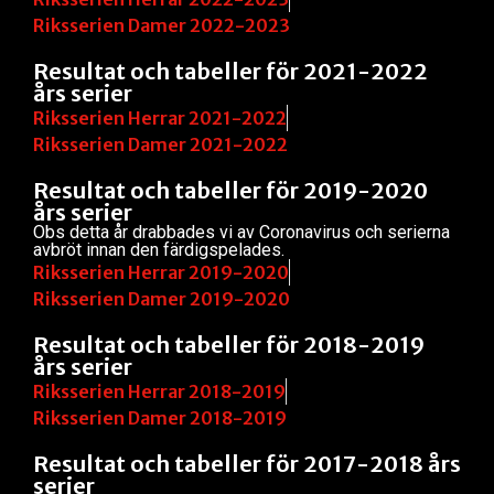
Riksserien Damer 2022-2023
Resultat och tabeller för 2021-2022
års serier
Riksserien Herrar 2021-2022
Riksserien Damer 2021-2022
Resultat och tabeller för 2019-2020
års serier
Obs detta år drabbades vi av Coronavirus och serierna
avbröt innan den färdigspelades.
Riksserien Herrar 2019-2020
Riksserien Damer 2019-2020
Resultat och tabeller för 2018-2019
års serier
Riksserien Herrar 2018-2019
Riksserien Damer 2018-2019
Resultat och tabeller för 2017-2018 års
serier