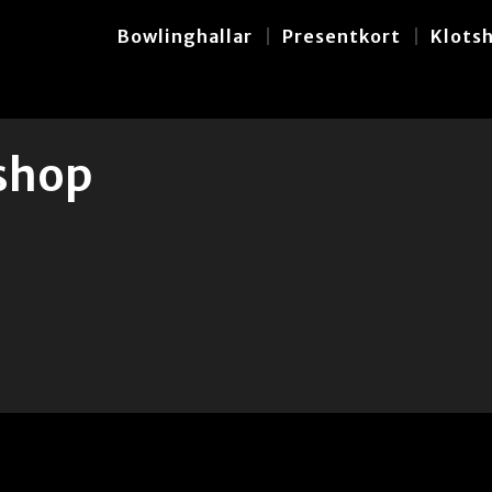
Bowlinghallar
Presentkort
Klots
shop