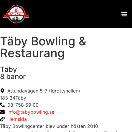
Täby Bowling &
Restaurang
Täby
8 banor
Attundavägen 5-7 (Idrottshallen)
183 34
Täby
08-758 59 00
info@tabybowling.se
Hemsida
Täby Bowlingcenter blev under hösten 2010