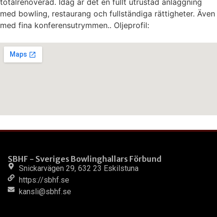
totalrenoverad. Idag är det en fullt utrustad anläggning
med bowling, restaurang och fullständiga rättigheter. Även
med fina konferensutrymmen.. Oljeprofil:
SBHF - Sveriges Bowlinghallars Förbund
Snickarvägen 29, 632 23 Eskilstuna
https://sbhf.se
kansli@sbhf.se