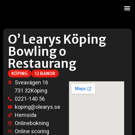
Onl
O’ Learys Köping
Bowling o
Restaurang
KÖPING
12 BANOR
Sveavägen 16
731 32
Köping
0221-140 56
koping@olearys.se
Hemsida
Onlinebokning
Online scoring