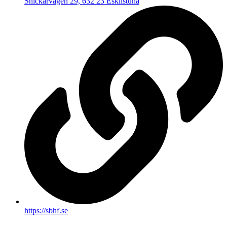
Snickarvägen 29, 632 23 Eskilstuna
https://sbhf.se