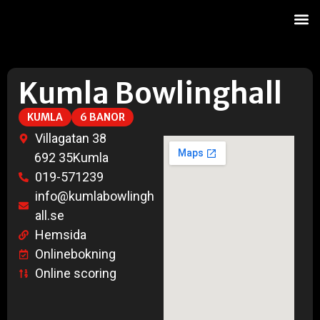
Kumla Bowlinghall
KUMLA
6 BANOR
Villagatan 38
692 35
Kumla
019-571239
info@kumlabowlingh
all.se
Hemsida
Onlinebokning
Online scoring