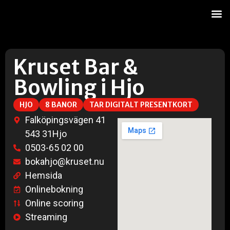
Onl
Kruset Bar &
Bowling i Hjo
HJO
8 BANOR
TAR DIGITALT PRESENTKORT
Falköpingsvägen 41
543 31
Hjo
0503-65 02 00
bokahjo@kruset.nu
Hemsida
Onlinebokning
Online scoring
Streaming