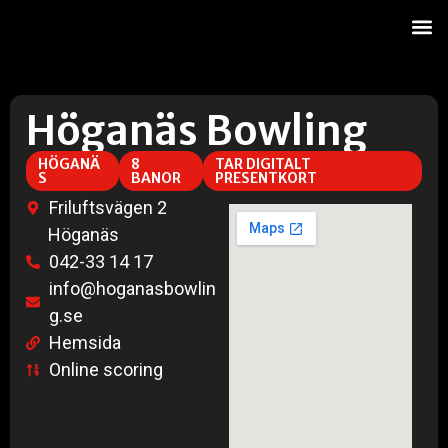
Onl
Höganäs Bowling
HÖGANÄ
8
TAR DIGITALT
S
BANOR
PRESENTKORT
Friluftsvägen 2
Höganäs
042-33 14 17
info@hoganasbowlin
g.se
Hemsida
Online scoring