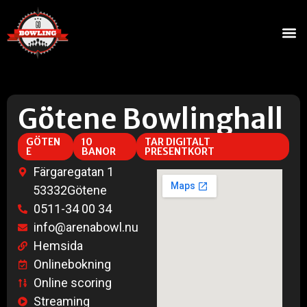
Götene Bowlinghall
GÖTEN
10
TAR DIGITALT
E
BANOR
PRESENTKORT
Färgaregatan 1
53332
Götene
0511-34 00 34
info@arenabowl.nu
Hemsida
Onlinebokning
Online scoring
Streaming