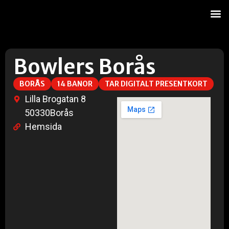
Onl
Bowlers Borås
BORÅS
14 BANOR
TAR DIGITALT PRESENTKORT
Lilla Brogatan 8
50330
Borås
Hemsida